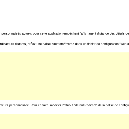
 personnalisés actuels pour cette application empêchent l'affichage à distance des détails de 
rdinateurs distants, créez une balise <customErrors> dans un fichier de configuration "web.con
urs personnalisée. Pour ce faire, modifiez l'attribut "defaultRedirect" de la balise de config