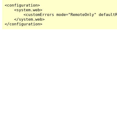
<configuration>

    <system.web>

        <customErrors mode="RemoteOnly" defaultR
    </system.web>

</configuration>