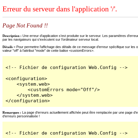
Erreur du serveur dans l'application '/'.
Page Not Found !!
Description :
Une erreur d'application s'est produite sur le serveur. Les paramètres d'erreur
par les navigateurs qui s'exécutent sur l'ordinateur serveur local.
Détails =
Pour permettre l'affichage des détails de ce message d'erreur spécifique sur les o
valeur "off" à l'attribut "mode" de cette balise <customErrors>.
<!-- Fichier de configuration Web.Config -->

<configuration>

    <system.web>

        <customErrors mode="Off"/>

    </system.web>

</configuration>
Remarques :
La page d'erreurs actuellement affichée peut être remplacée par une page d'erre
d'erreurs personnalisée !
<!-- Fichier de configuration Web.Config -->
