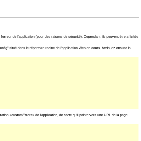
l'erreur de l'application (pour des raisons de sécurité). Cependant, ils peuvent être affichés
fig" situé dans le répertoire racine de l'application Web en cours. Attribuez ensuite la
uration <customErrors> de l'application, de sorte qu'il pointe vers une URL de la page