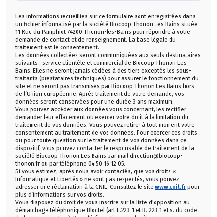
Les informations recueillies sur ce formulaire sont enregistrées dans
un fichier informatisé par la société Biocoop Thonon Les Bains située
11 Rue du Pamphiot 74200 Thonon-les-Bains pour répondre à votre
demande de contact et de renseignement. La base légale du
traitement est le consentement.
Les données collectées seront communiquées aux seuls destinataires
suivants : service clientèle et commercial de Biocoop Thonon Les
Bains. Elles ne seront jamais cédées à des tiers exceptés les sous-
traitants (prestataires techniques) pour assurer le fonctionnement du
site et ne seront pas transmises par Biocoop Thonon Les Bains hors
de l’Union européenne. Après traitement de votre demande, vos
données seront conservées pour une durée 3 ans maximum.
Vous pouvez accéder aux données vous concernant, les rectifier,
demander leur effacement ou exercer votre droit à la limitation du
traitement de vos données. Vous pouvez retirer à tout moment votre
consentement au traitement de vos données. Pour exercer ces droits
ou pour toute question sur le traitement de vos données dans ce
dispositif, vous pouvez contacter le responsable de traitement de la
société Biocoop Thonon Les Bains par mail direction@biocoop-
thonon.fr ou par téléphone 04 50 16 12 05.
Si vous estimez, après nous avoir contactés, que vos droits «
Informatique et Libertés » ne sont pas respectés, vous pouvez
adresser une réclamation à la CNIL. Consultez le site
www.cnil.fr
pour
plus d’informations sur vos droits.
Vous disposez du droit de vous inscrire sur la liste d'opposition au
démarchage téléphonique Bloctel (art L.223-1 et R. 223-1 et s. du code