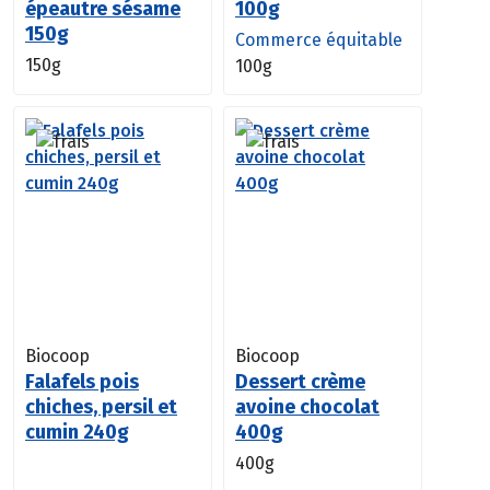
épeautre sésame
100g
150g
Commerce équitable
150g
100g
Biocoop
Biocoop
Falafels pois
Dessert crème
chiches, persil et
avoine chocolat
cumin 240g
400g
400g