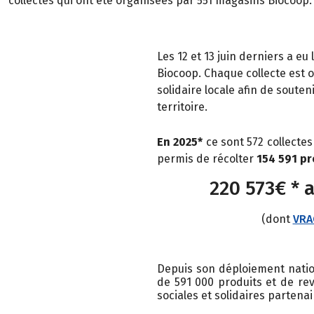
collectes qui ont été organisées par 551 magasins Biocoop.
Les 12 et 13 juin derniers a eu
Biocoop. Chaque collecte est o
solidaire locale afin de sout
territoire.
En 2025*
ce sont 572 collectes
permis de récolter
154 591 pr
220 573€ * 
(dont
VRA
Depuis son déploiement nation
de 591 000 produits et de rev
sociales et solidaires partenai