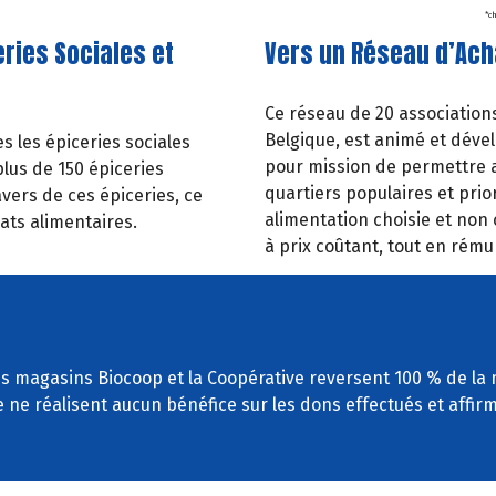
*c
ries Sociales et
Vers un Réseau d’Ach
Ce réseau de 20 associations
Belgique, est animé et dével
es les épiceries sociales
pour mission de permettre a
plus de 150 épiceries
quartiers populaires et prior
vers de ces épiceries, ce
alimentation
choisie
et
non
ats alimentaires.
à
prix
coûtant,
tout
en rémun
 les magasins Biocoop et la Coopérative reversent 100 % de la 
e ne réalisent aucun bénéfice sur les dons effectués et affi