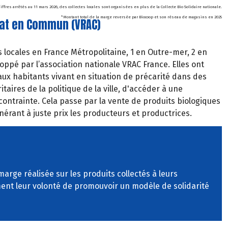
hiffres arrêtés au 11 mars 2026, des collectes locales sont organisées en plus de la Collecte Bio Solidaire nationale.
* Montant total de la marge reversée par Biocoop et son réseau de magasins en 2025
at en Commun (VRAC)
 locales en France Métropolitaine, 1 en Outre-mer, 2 en
oppé par l’association nationale VRAC France. Elles ont
ux habitants vivant en situation de précarité dans des
itaires de la politique de la ville, d'accéder à une
contrainte. Cela passe par la
vente
de
produits
biologiques
érant à juste prix les producteurs et productrices.
marge réalisée sur les produits collectés à leurs
rment leur volonté de promouvoir un modèle de solidarité