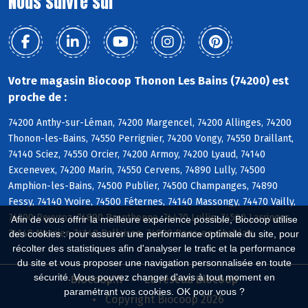
Nous suivre sur
Votre magasin Biocoop Thonon Les Bains (74200) est
proche de :
74200 Anthy-sur-Léman, 74200 Margencel, 74200 Allinges, 74200
Thonon-les-Bains, 74550 Perrignier, 74200 Vongy, 74550 Draillant,
74140 Sciez, 74550 Orcier, 74200 Armoy, 74200 Lyaud, 74140
Excenevex, 74200 Marin, 74550 Cervens, 74890 Lully, 74500
Amphion-les-Bains, 74500 Publier, 74500 Champanges, 74890
Fessy, 74140 Yvoire, 74500 Féternes, 74140 Massongy, 74470 Vailly,
74200 Reyvroz, 74890 Brenthonne, 74470 Lullin, 74500 Larringes,
Afin de vous offrir la meilleure expérience possible, Biocoop utilise
74140 Nernier, 74140 Ballaison, 74890 Bons-en-Chablais
des cookies : pour assurer une performance optimale du site, pour
récolter des statistiques afin d'analyser le trafic et la performance
du site et vous proposer une navigation personnalisée en toute
sécurité. Vous pouvez changer d'avis à tout moment en
Biocoop.fr
Le réseau Biocoop
paramétrant vos cookies. OK pour vous ?
Copyright Biocoop 2026