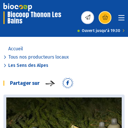
Biocoop Thonon Les
Bains
(s’ouvre dans une nou
Ouvert jusqu'à 19:30
Accueil
Tous nos producteurs locaux
Les Sens des Alpes
Partager sur