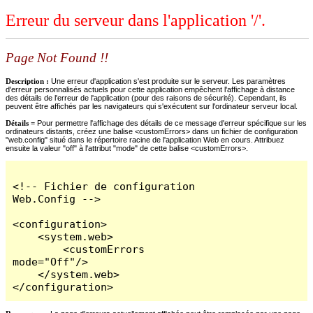
Erreur du serveur dans l'application '/'.
Page Not Found !!
Description :
Une erreur d'application s'est produite sur le serveur. Les paramètres
d'erreur personnalisés actuels pour cette application empêchent l'affichage à distance
des détails de l'erreur de l'application (pour des raisons de sécurité). Cependant, ils
peuvent être affichés par les navigateurs qui s'exécutent sur l'ordinateur serveur local.
Détails =
Pour permettre l'affichage des détails de ce message d'erreur spécifique sur les
ordinateurs distants, créez une balise <customErrors> dans un fichier de configuration
"web.config" situé dans le répertoire racine de l'application Web en cours. Attribuez
ensuite la valeur "off" à l'attribut "mode" de cette balise <customErrors>.
<!-- Fichier de configuration 
Web.Config -->

<configuration>

    <system.web>

        <customErrors 
mode="Off"/>

    </system.web>

</configuration>