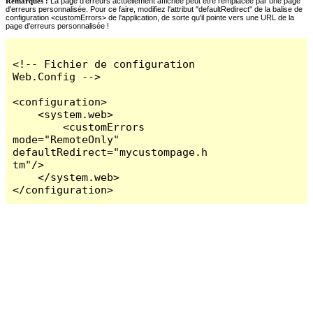
Remarques :
La page d'erreurs actuellement affichée peut être remplacée par une page
d'erreurs personnalisée. Pour ce faire, modifiez l'attribut "defaultRedirect" de la balise de
configuration <customErrors> de l'application, de sorte qu'il pointe vers une URL de la
page d'erreurs personnalisée !
<!-- Fichier de configuration 
Web.Config -->

<configuration>

    <system.web>

        <customErrors 
mode="RemoteOnly" 
defaultRedirect="mycustompage.h
tm"/>

    </system.web>

</configuration>