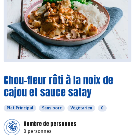
Chou-fleur rôti à la noix de
cajou et sauce satay
Plat Principal
Sans porc
Végétarien
0
Nombre de personnes
0 personnes