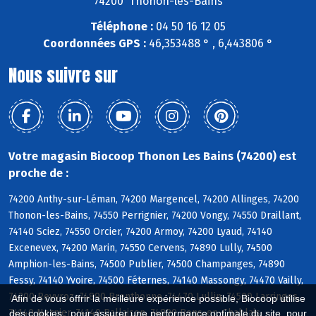
74200 Thonon-les-Bains
Téléphone :
04 50 16 12 05
Coordonnées GPS :
46,353488 ° , 6,443806 °
Nous suivre sur
Votre magasin Biocoop Thonon Les Bains (74200) est
proche de :
74200 Anthy-sur-Léman, 74200 Margencel, 74200 Allinges, 74200
Thonon-les-Bains, 74550 Perrignier, 74200 Vongy, 74550 Draillant,
74140 Sciez, 74550 Orcier, 74200 Armoy, 74200 Lyaud, 74140
Excenevex, 74200 Marin, 74550 Cervens, 74890 Lully, 74500
Amphion-les-Bains, 74500 Publier, 74500 Champanges, 74890
Fessy, 74140 Yvoire, 74500 Féternes, 74140 Massongy, 74470 Vailly,
74200 Reyvroz, 74890 Brenthonne, 74470 Lullin, 74500 Larringes,
Afin de vous offrir la meilleure expérience possible, Biocoop utilise
74140 Nernier, 74140 Ballaison, 74890 Bons-en-Chablais
des cookies : pour assurer une performance optimale du site, pour