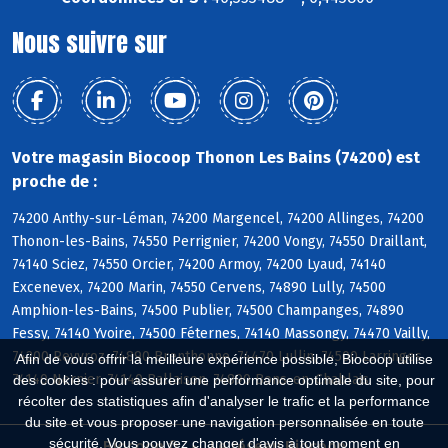
Nous suivre sur
Votre magasin Biocoop Thonon Les Bains (74200) est
proche de :
74200 Anthy-sur-Léman, 74200 Margencel, 74200 Allinges, 74200
Thonon-les-Bains, 74550 Perrignier, 74200 Vongy, 74550 Draillant,
74140 Sciez, 74550 Orcier, 74200 Armoy, 74200 Lyaud, 74140
Excenevex, 74200 Marin, 74550 Cervens, 74890 Lully, 74500
Amphion-les-Bains, 74500 Publier, 74500 Champanges, 74890
Fessy, 74140 Yvoire, 74500 Féternes, 74140 Massongy, 74470 Vailly,
74200 Reyvroz, 74890 Brenthonne, 74470 Lullin, 74500 Larringes,
Afin de vous offrir la meilleure expérience possible, Biocoop utilise
74140 Nernier, 74140 Ballaison, 74890 Bons-en-Chablais
des cookies : pour assurer une performance optimale du site, pour
récolter des statistiques afin d'analyser le trafic et la performance
du site et vous proposer une navigation personnalisée en toute
sécurité. Vous pouvez changer d'avis à tout moment en
Biocoop.fr
Le réseau Biocoop