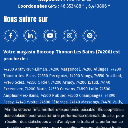
Coordonnées GPS :
46,353488 ° , 6,443806 °
Nous suivre sur
Votre magasin Biocoop Thonon Les Bains (74200) est
proche de :
74200 Anthy-sur-Léman, 74200 Margencel, 74200 Allinges, 74200
Thonon-les-Bains, 74550 Perrignier, 74200 Vongy, 74550 Draillant,
74140 Sciez, 74550 Orcier, 74200 Armoy, 74200 Lyaud, 74140
Excenevex, 74200 Marin, 74550 Cervens, 74890 Lully, 74500
Amphion-les-Bains, 74500 Publier, 74500 Champanges, 74890
Fessy, 74140 Yvoire, 74500 Féternes, 74140 Massongy, 74470 Vailly,
74200 Reyvroz, 74890 Brenthonne, 74470 Lullin, 74500 Larringes,
Afin de vous offrir la meilleure expérience possible, Biocoop utilise
74140 Nernier, 74140 Ballaison, 74890 Bons-en-Chablais
des cookies : pour assurer une performance optimale du site, pour
récolter des statistiques afin d'analyser le trafic et la performance
du site et vous proposer une navigation personnalisée en toute