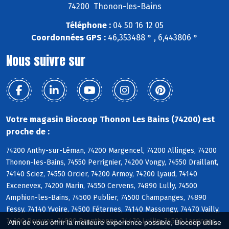
74200 Thonon-les-Bains
Téléphone :
04 50 16 12 05
Coordonnées GPS :
46,353488 ° , 6,443806 °
Nous suivre sur
Votre magasin Biocoop Thonon Les Bains (74200) est
proche de :
74200 Anthy-sur-Léman, 74200 Margencel, 74200 Allinges, 74200
Thonon-les-Bains, 74550 Perrignier, 74200 Vongy, 74550 Draillant,
74140 Sciez, 74550 Orcier, 74200 Armoy, 74200 Lyaud, 74140
Excenevex, 74200 Marin, 74550 Cervens, 74890 Lully, 74500
Amphion-les-Bains, 74500 Publier, 74500 Champanges, 74890
Fessy, 74140 Yvoire, 74500 Féternes, 74140 Massongy, 74470 Vailly,
74200 Reyvroz, 74890 Brenthonne, 74470 Lullin, 74500 Larringes,
Afin de vous offrir la meilleure expérience possible, Biocoop utilise