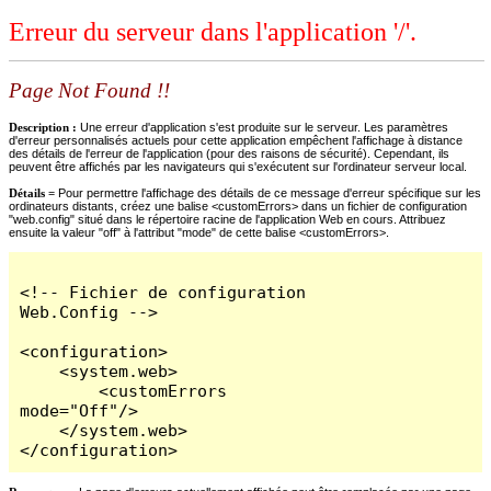
Erreur du serveur dans l'application '/'.
Page Not Found !!
Description :
Une erreur d'application s'est produite sur le serveur. Les paramètres
d'erreur personnalisés actuels pour cette application empêchent l'affichage à distance
des détails de l'erreur de l'application (pour des raisons de sécurité). Cependant, ils
peuvent être affichés par les navigateurs qui s'exécutent sur l'ordinateur serveur local.
Détails =
Pour permettre l'affichage des détails de ce message d'erreur spécifique sur les
ordinateurs distants, créez une balise <customErrors> dans un fichier de configuration
"web.config" situé dans le répertoire racine de l'application Web en cours. Attribuez
ensuite la valeur "off" à l'attribut "mode" de cette balise <customErrors>.
<!-- Fichier de configuration 
Web.Config -->

<configuration>

    <system.web>

        <customErrors 
mode="Off"/>

    </system.web>

</configuration>