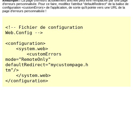
Remarques :
La page d'erreurs actuellement affichée peut être remplacée par une page
d'erreurs personnalisée. Pour ce faire, modifiez l'attribut "defaultRedirect" de la balise de
configuration <customErrors> de l'application, de sorte qu'il pointe vers une URL de la
page d'erreurs personnalisée !
<!-- Fichier de configuration 
Web.Config -->

<configuration>

    <system.web>

        <customErrors 
mode="RemoteOnly" 
defaultRedirect="mycustompage.h
tm"/>

    </system.web>

</configuration>