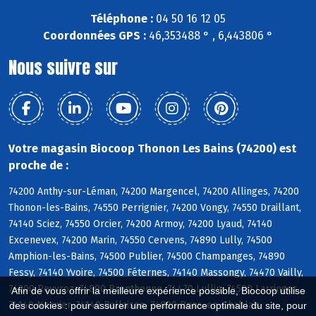
Téléphone :
04 50 16 12 05
Coordonnées GPS :
46,353488 ° , 6,443806 °
Nous suivre sur
Votre magasin Biocoop Thonon Les Bains (74200) est
proche de :
74200 Anthy-sur-Léman, 74200 Margencel, 74200 Allinges, 74200
Thonon-les-Bains, 74550 Perrignier, 74200 Vongy, 74550 Draillant,
74140 Sciez, 74550 Orcier, 74200 Armoy, 74200 Lyaud, 74140
Excenevex, 74200 Marin, 74550 Cervens, 74890 Lully, 74500
Amphion-les-Bains, 74500 Publier, 74500 Champanges, 74890
Fessy, 74140 Yvoire, 74500 Féternes, 74140 Massongy, 74470 Vailly,
74200 Reyvroz, 74890 Brenthonne, 74470 Lullin, 74500 Larringes,
Afin de vous offrir la meilleure expérience possible, Biocoop utilise
74140 Nernier, 74140 Ballaison, 74890 Bons-en-Chablais
des cookies : pour assurer une performance optimale du site, pour