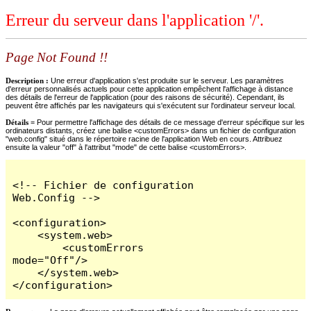
Erreur du serveur dans l'application '/'.
Page Not Found !!
Description :
Une erreur d'application s'est produite sur le serveur. Les paramètres
d'erreur personnalisés actuels pour cette application empêchent l'affichage à distance
des détails de l'erreur de l'application (pour des raisons de sécurité). Cependant, ils
peuvent être affichés par les navigateurs qui s'exécutent sur l'ordinateur serveur local.
Détails =
Pour permettre l'affichage des détails de ce message d'erreur spécifique sur les
ordinateurs distants, créez une balise <customErrors> dans un fichier de configuration
"web.config" situé dans le répertoire racine de l'application Web en cours. Attribuez
ensuite la valeur "off" à l'attribut "mode" de cette balise <customErrors>.
<!-- Fichier de configuration 
Web.Config -->

<configuration>

    <system.web>

        <customErrors 
mode="Off"/>

    </system.web>

</configuration>