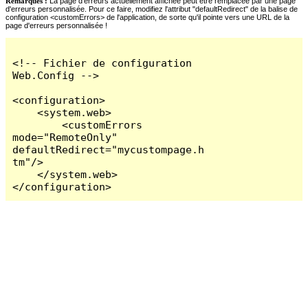
Remarques :
La page d'erreurs actuellement affichée peut être remplacée par une page
d'erreurs personnalisée. Pour ce faire, modifiez l'attribut "defaultRedirect" de la balise de
configuration <customErrors> de l'application, de sorte qu'il pointe vers une URL de la
page d'erreurs personnalisée !
<!-- Fichier de configuration 
Web.Config -->

<configuration>

    <system.web>

        <customErrors 
mode="RemoteOnly" 
defaultRedirect="mycustompage.h
tm"/>

    </system.web>

</configuration>