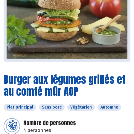
Burger aux légumes grillés et
au comté mûr AOP
Plat principal
Sans porc
Végétarien
Automne
Nombre de personnes
4 personnes