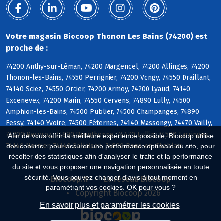
Votre magasin Biocoop Thonon Les Bains (74200) est
proche de :
74200 Anthy-sur-Léman, 74200 Margencel, 74200 Allinges, 74200
Thonon-les-Bains, 74550 Perrignier, 74200 Vongy, 74550 Draillant,
74140 Sciez, 74550 Orcier, 74200 Armoy, 74200 Lyaud, 74140
Excenevex, 74200 Marin, 74550 Cervens, 74890 Lully, 74500
Amphion-les-Bains, 74500 Publier, 74500 Champanges, 74890
Fessy, 74140 Yvoire, 74500 Féternes, 74140 Massongy, 74470 Vailly,
74200 Reyvroz, 74890 Brenthonne, 74470 Lullin, 74500 Larringes,
Afin de vous offrir la meilleure expérience possible, Biocoop utilise
74140 Nernier, 74140 Ballaison, 74890 Bons-en-Chablais
des cookies : pour assurer une performance optimale du site, pour
récolter des statistiques afin d'analyser le trafic et la performance
du site et vous proposer une navigation personnalisée en toute
sécurité. Vous pouvez changer d'avis à tout moment en
Biocoop.fr
Le réseau Biocoop
paramétrant vos cookies. OK pour vous ?
Copyright Biocoop 2026
En savoir plus et paramétrer les cookies