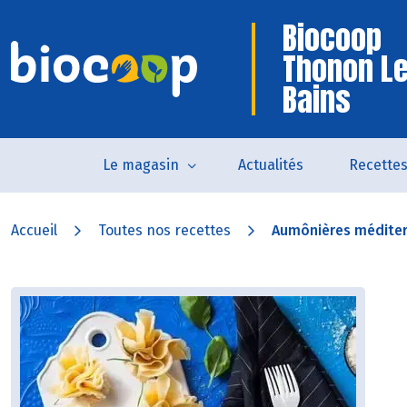
Biocoop
Thonon L
Bains
Le magasin
Actualités
Recette
Accueil
Toutes nos recettes
Aumônières médite