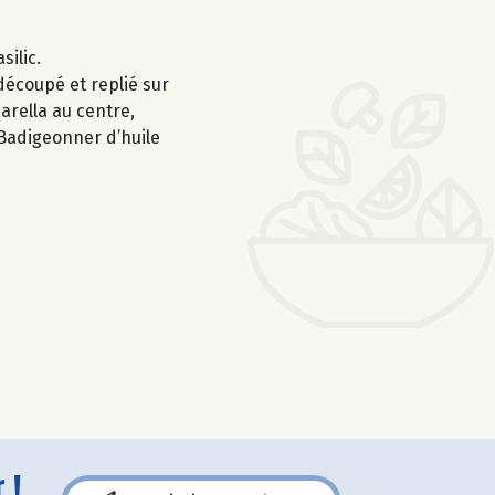
silic.
découpé et replié sur
arella au centre,
. Badigeonner d’huile
 !