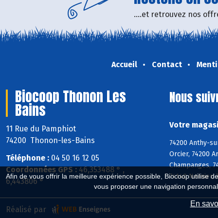
....et retrouvez nos of
Accueil
Contact
Menti
Biocoop Thonon Les
Nous suiv
Bains
Votre magasi
11 Rue du Pamphiot
74200 Thonon-les-Bains
74200 Anthy-sur
Orcier, 74200 A
Téléphone :
04 50 16 12 05
Champanges, 748
Coordonnées GPS :
46,353488 ° ,
74140 Nernier, 
Afin de vous offrir la meilleure expérience possible, Biocoop utilise d
6,443806 °
vous proposer une navigation personnal
En savoi
Réalisé par