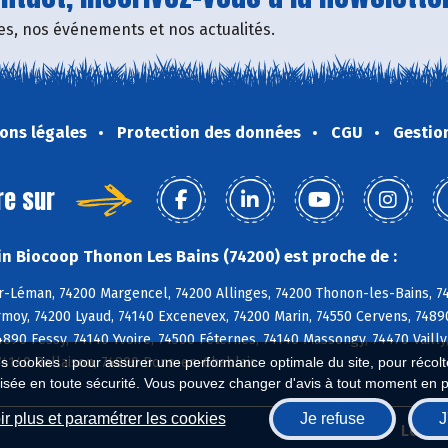
fres, nos événements et nos actualités.
ons légales
Protection des données
CGU
Gestio
re sur
n Biocoop Thonon Les Bains (74200) est proche de :
-Léman, 74200 Margencel, 74200 Allinges, 74200 Thonon-les-Bains, 7455
rmoy, 74200 Lyaud, 74140 Excenevex, 74200 Marin, 74550 Cervens, 7489
90 Fessy, 74140 Yvoire, 74500 Féternes, 74140 Massongy, 74470 Vailly
74140 Ballaison, 74890 Bons-en-Chablais
es cookies : pour assurer une performance optimale du site, pour récolter
isée en toute sécurité. Vous pouvez changer d'avis à tout moment en 
r plus et paramétrer les cookies
Je refuse
J
Biocoop.fr
Le ré