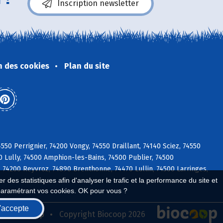
Inscription newsletter
n des cookies
Plan du site
0 Perrignier, 74200 Vongy, 74550 Draillant, 74140 Sciez, 74550
0 Lully, 74500 Amphion-les-Bains, 74500 Publier, 74500
, 74200 Reyvroz, 74890 Brenthonne, 74470 Lullin, 74500 Larringes,
 des statistiques afin d'analyser le trafic et la performance du site et
paramétrant vos cookies. OK pour vous ?
'accepte
seau Biocoop
Copyright Biocoop 2026