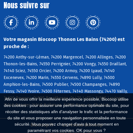
Nous suivre sur
Votre magasin Biocoop Thonon Les Bains (74200) est
proche de :
74200 Anthy-sur-Léman, 74200 Margencel, 74200 Allinges, 74200
Thonon-les-Bains, 74550 Perrignier, 74200 Vongy, 74550 Draillant,
74140 Sciez, 74550 Orcier, 74200 Armoy, 74200 Lyaud, 74140
Excenevex, 74200 Marin, 74550 Cervens, 74890 Lully, 74500
Amphion-les-Bains, 74500 Publier, 74500 Champanges, 74890
Fessy, 74140 Yvoire, 74500 Féternes, 74140 Massongy, 74470 Vailly,
74200 Reyvroz, 74890 Brenthonne, 74470 Lullin, 74500 Larringes,
Afin de vous offrir la meilleure expérience possible, Biocoop utilise
74140 Nernier, 74140 Ballaison, 74890 Bons-en-Chablais
des cookies : pour assurer une performance optimale du site, pour
récolter des statistiques afin d'analyser le trafic et la performance
du site et vous proposer une navigation personnalisée en toute
sécurité. Vous pouvez changer d'avis à tout moment en
Biocoop.fr
Le réseau Biocoop
paramétrant vos cookies. OK pour vous ?