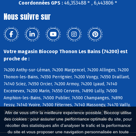
Coordonnées GPS :
46,353488 ° , 6,443806 °
Nous suivre sur
Votre magasin Biocoop Thonon Les Bains (74200) est
proche de :
74200 Anthy-sur-Léman, 74200 Margencel, 74200 Allinges, 74200
Thonon-les-Bains, 74550 Perrignier, 74200 Vongy, 74550 Draillant,
74140 Sciez, 74550 Orcier, 74200 Armoy, 74200 Lyaud, 74140
Excenevex, 74200 Marin, 74550 Cervens, 74890 Lully, 74500
Amphion-les-Bains, 74500 Publier, 74500 Champanges, 74890
Fessy, 74140 Yvoire, 74500 Féternes, 74140 Massongy, 74470 Vailly,
74200 Reyvroz, 74890 Brenthonne, 74470 Lullin, 74500 Larringes,
Afin de vous offrir la meilleure expérience possible, Biocoop utilise
74140 Nernier, 74140 Ballaison, 74890 Bons-en-Chablais
des cookies : pour assurer une performance optimale du site, pour
récolter des statistiques afin d'analyser le trafic et la performance
du site et vous proposer une navigation personnalisée en toute