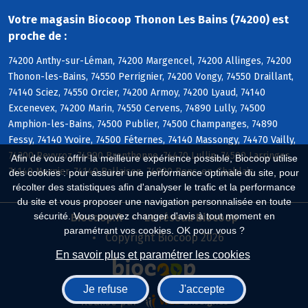
Votre magasin Biocoop Thonon Les Bains (74200) est
proche de :
74200 Anthy-sur-Léman, 74200 Margencel, 74200 Allinges, 74200
Thonon-les-Bains, 74550 Perrignier, 74200 Vongy, 74550 Draillant,
74140 Sciez, 74550 Orcier, 74200 Armoy, 74200 Lyaud, 74140
Excenevex, 74200 Marin, 74550 Cervens, 74890 Lully, 74500
Amphion-les-Bains, 74500 Publier, 74500 Champanges, 74890
Fessy, 74140 Yvoire, 74500 Féternes, 74140 Massongy, 74470 Vailly,
74200 Reyvroz, 74890 Brenthonne, 74470 Lullin, 74500 Larringes,
Afin de vous offrir la meilleure expérience possible, Biocoop utilise
74140 Nernier, 74140 Ballaison, 74890 Bons-en-Chablais
des cookies : pour assurer une performance optimale du site, pour
récolter des statistiques afin d'analyser le trafic et la performance
du site et vous proposer une navigation personnalisée en toute
sécurité. Vous pouvez changer d'avis à tout moment en
Biocoop.fr
Le réseau Biocoop
paramétrant vos cookies. OK pour vous ?
Copyright Biocoop 2026
En savoir plus et paramétrer les cookies
Je refuse
J'accepte
Réalisé par