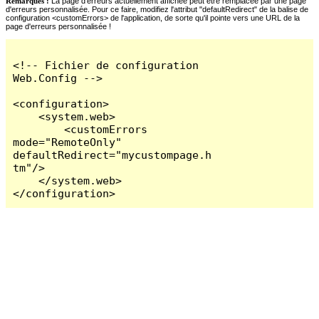
Remarques :
La page d'erreurs actuellement affichée peut être remplacée par une page
d'erreurs personnalisée. Pour ce faire, modifiez l'attribut "defaultRedirect" de la balise de
configuration <customErrors> de l'application, de sorte qu'il pointe vers une URL de la
page d'erreurs personnalisée !
<!-- Fichier de configuration 
Web.Config -->

<configuration>

    <system.web>

        <customErrors 
mode="RemoteOnly" 
defaultRedirect="mycustompage.h
tm"/>

    </system.web>

</configuration>