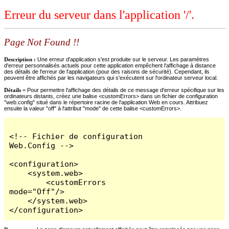
Erreur du serveur dans l'application '/'.
Page Not Found !!
Description :
Une erreur d'application s'est produite sur le serveur. Les paramètres
d'erreur personnalisés actuels pour cette application empêchent l'affichage à distance
des détails de l'erreur de l'application (pour des raisons de sécurité). Cependant, ils
peuvent être affichés par les navigateurs qui s'exécutent sur l'ordinateur serveur local.
Détails =
Pour permettre l'affichage des détails de ce message d'erreur spécifique sur les
ordinateurs distants, créez une balise <customErrors> dans un fichier de configuration
"web.config" situé dans le répertoire racine de l'application Web en cours. Attribuez
ensuite la valeur "off" à l'attribut "mode" de cette balise <customErrors>.
<!-- Fichier de configuration 
Web.Config -->

<configuration>

    <system.web>

        <customErrors 
mode="Off"/>

    </system.web>

</configuration>