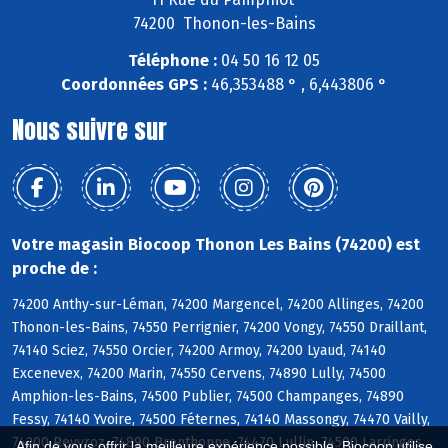
74200 Thonon-les-Bains
Téléphone :
04 50 16 12 05
Coordonnées GPS :
46,353488 ° , 6,443806 °
Nous suivre sur
Votre magasin Biocoop Thonon Les Bains (74200) est
proche de :
74200 Anthy-sur-Léman, 74200 Margencel, 74200 Allinges, 74200
Thonon-les-Bains, 74550 Perrignier, 74200 Vongy, 74550 Draillant,
74140 Sciez, 74550 Orcier, 74200 Armoy, 74200 Lyaud, 74140
Excenevex, 74200 Marin, 74550 Cervens, 74890 Lully, 74500
Amphion-les-Bains, 74500 Publier, 74500 Champanges, 74890
Fessy, 74140 Yvoire, 74500 Féternes, 74140 Massongy, 74470 Vailly,
74200 Reyvroz, 74890 Brenthonne, 74470 Lullin, 74500 Larringes,
Afin de vous offrir la meilleure expérience possible, Biocoop utilise