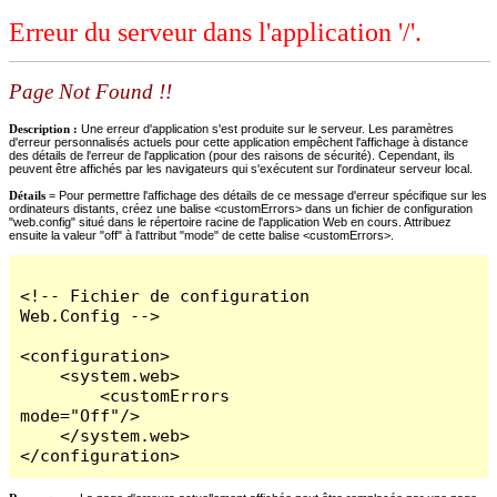
Erreur du serveur dans l'application '/'.
Page Not Found !!
Description :
Une erreur d'application s'est produite sur le serveur. Les paramètres
d'erreur personnalisés actuels pour cette application empêchent l'affichage à distance
des détails de l'erreur de l'application (pour des raisons de sécurité). Cependant, ils
peuvent être affichés par les navigateurs qui s'exécutent sur l'ordinateur serveur local.
Détails =
Pour permettre l'affichage des détails de ce message d'erreur spécifique sur les
ordinateurs distants, créez une balise <customErrors> dans un fichier de configuration
"web.config" situé dans le répertoire racine de l'application Web en cours. Attribuez
ensuite la valeur "off" à l'attribut "mode" de cette balise <customErrors>.
<!-- Fichier de configuration 
Web.Config -->

<configuration>

    <system.web>

        <customErrors 
mode="Off"/>

    </system.web>

</configuration>