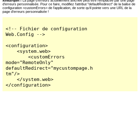
Remarques :
La page d'erreurs actuellement affichée peut être remplacée par une page
d'erreurs personnalisée. Pour ce faire, modifiez l'attribut "defaultRedirect" de la balise de
configuration <customErrors> de l'application, de sorte qu'il pointe vers une URL de la
page d'erreurs personnalisée !
<!-- Fichier de configuration 
Web.Config -->

<configuration>

    <system.web>

        <customErrors 
mode="RemoteOnly" 
defaultRedirect="mycustompage.h
tm"/>

    </system.web>

</configuration>