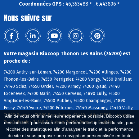
Coordonnées GPS :
46,353488 ° , 6,443806 °
Nous suivre sur
Votre magasin Biocoop Thonon Les Bains (74200) est
proche de :
74200 Anthy-sur-Léman, 74200 Margencel, 74200 Allinges, 74200
Thonon-les-Bains, 74550 Perrignier, 74200 Vongy, 74550 Draillant,
74140 Sciez, 74550 Orcier, 74200 Armoy, 74200 Lyaud, 74140
Excenevex, 74200 Marin, 74550 Cervens, 74890 Lully, 74500
Amphion-les-Bains, 74500 Publier, 74500 Champanges, 74890
Fessy, 74140 Yvoire, 74500 Féternes, 74140 Massongy, 74470 Vailly,
74200 Reyvroz, 74890 Brenthonne, 74470 Lullin, 74500 Larringes,
Afin de vous offrir la meilleure expérience possible, Biocoop utilise
74140 Nernier, 74140 Ballaison, 74890 Bons-en-Chablais
des cookies : pour assurer une performance optimale du site, pour
récolter des statistiques afin d'analyser le trafic et la performance
du site et vous proposer une navigation personnalisée en toute