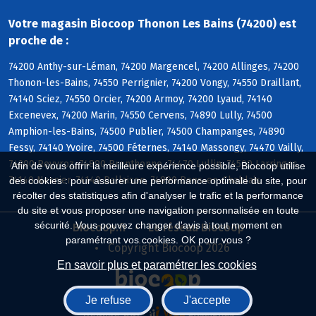
Votre magasin Biocoop Thonon Les Bains (74200) est
proche de :
74200 Anthy-sur-Léman, 74200 Margencel, 74200 Allinges, 74200
Thonon-les-Bains, 74550 Perrignier, 74200 Vongy, 74550 Draillant,
74140 Sciez, 74550 Orcier, 74200 Armoy, 74200 Lyaud, 74140
Excenevex, 74200 Marin, 74550 Cervens, 74890 Lully, 74500
Amphion-les-Bains, 74500 Publier, 74500 Champanges, 74890
Fessy, 74140 Yvoire, 74500 Féternes, 74140 Massongy, 74470 Vailly,
74200 Reyvroz, 74890 Brenthonne, 74470 Lullin, 74500 Larringes,
Afin de vous offrir la meilleure expérience possible, Biocoop utilise
74140 Nernier, 74140 Ballaison, 74890 Bons-en-Chablais
des cookies : pour assurer une performance optimale du site, pour
récolter des statistiques afin d'analyser le trafic et la performance
du site et vous proposer une navigation personnalisée en toute
sécurité. Vous pouvez changer d'avis à tout moment en
Biocoop.fr
Le réseau Biocoop
paramétrant vos cookies. OK pour vous ?
Copyright Biocoop 2026
En savoir plus et paramétrer les cookies
Je refuse
J'accepte
Réalisé par