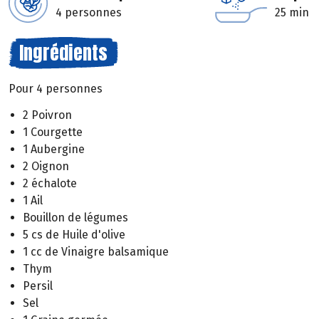
4 personnes
25 min
Ingrédients
Pour 4 personnes
2 Poivron
1 Courgette
1 Aubergine
2 Oignon
2 échalote
1 Ail
Bouillon de légumes
5 cs de Huile d'olive
1 cc de Vinaigre balsamique
Thym
Persil
Sel