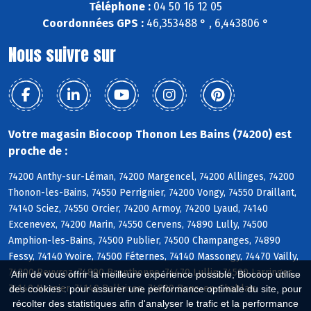
Téléphone :
04 50 16 12 05
Coordonnées GPS :
46,353488 ° , 6,443806 °
Nous suivre sur
Votre magasin Biocoop Thonon Les Bains (74200) est
proche de :
74200 Anthy-sur-Léman, 74200 Margencel, 74200 Allinges, 74200
Thonon-les-Bains, 74550 Perrignier, 74200 Vongy, 74550 Draillant,
74140 Sciez, 74550 Orcier, 74200 Armoy, 74200 Lyaud, 74140
Excenevex, 74200 Marin, 74550 Cervens, 74890 Lully, 74500
Amphion-les-Bains, 74500 Publier, 74500 Champanges, 74890
Fessy, 74140 Yvoire, 74500 Féternes, 74140 Massongy, 74470 Vailly,
74200 Reyvroz, 74890 Brenthonne, 74470 Lullin, 74500 Larringes,
Afin de vous offrir la meilleure expérience possible, Biocoop utilise
74140 Nernier, 74140 Ballaison, 74890 Bons-en-Chablais
des cookies : pour assurer une performance optimale du site, pour
récolter des statistiques afin d'analyser le trafic et la performance