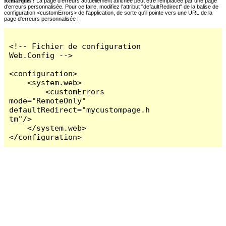
Remarques :
La page d'erreurs actuellement affichée peut être remplacée par une page
d'erreurs personnalisée. Pour ce faire, modifiez l'attribut "defaultRedirect" de la balise de
configuration <customErrors> de l'application, de sorte qu'il pointe vers une URL de la
page d'erreurs personnalisée !
<!-- Fichier de configuration 
Web.Config -->

<configuration>

    <system.web>

        <customErrors 
mode="RemoteOnly" 
defaultRedirect="mycustompage.h
tm"/>

    </system.web>

</configuration>