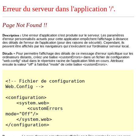
Erreur du serveur dans l'application '/'.
Page Not Found !!
Description :
Une erreur d'application s'est produite sur le serveur. Les paramètres
d'erreur personnalisés actuels pour cette application empêchent l'affichage à distance
des détails de l'erreur de l'application (pour des raisons de sécurité). Cependant, ils
peuvent être affichés par les navigateurs qui s'exécutent sur l'ordinateur serveur local.
Détails =
Pour permettre l'affichage des détails de ce message d'erreur spécifique sur les
ordinateurs distants, créez une balise <customErrors> dans un fichier de configuration
"web.config" situé dans le répertoire racine de l'application Web en cours. Attribuez
ensuite la valeur "off" à l'attribut "mode" de cette balise <customErrors>.
<!-- Fichier de configuration 
Web.Config -->

<configuration>

    <system.web>

        <customErrors 
mode="Off"/>

    </system.web>

</configuration>