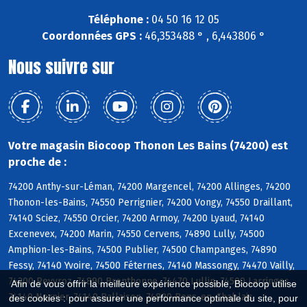
Téléphone :
04 50 16 12 05
Coordonnées GPS :
46,353488 ° , 6,443806 °
Nous suivre sur
Votre magasin Biocoop Thonon Les Bains (74200) est
proche de :
74200 Anthy-sur-Léman, 74200 Margencel, 74200 Allinges, 74200
Thonon-les-Bains, 74550 Perrignier, 74200 Vongy, 74550 Draillant,
74140 Sciez, 74550 Orcier, 74200 Armoy, 74200 Lyaud, 74140
Excenevex, 74200 Marin, 74550 Cervens, 74890 Lully, 74500
Amphion-les-Bains, 74500 Publier, 74500 Champanges, 74890
Fessy, 74140 Yvoire, 74500 Féternes, 74140 Massongy, 74470 Vailly,
74200 Reyvroz, 74890 Brenthonne, 74470 Lullin, 74500 Larringes,
Afin de vous offrir la meilleure expérience possible, Biocoop utilise
74140 Nernier, 74140 Ballaison, 74890 Bons-en-Chablais
des cookies : pour assurer une performance optimale du site, pour