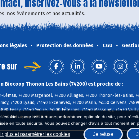
tact, inscrivez-vous à la newsletter
fres, nos événements et nos actualités.
ons légales
Protection des données
CGU
Gestio
re sur
n Biocoop Thonon Les Bains (74200) est proche de :
-Léman, 74200 Margencel, 74200 Allinges, 74200 Thonon-les-Bains, 7455
rmoy, 74200 Lyaud, 74140 Excenevex, 74200 Marin, 74550 Cervens, 7489
90 Fessy, 74140 Yvoire, 74500 Féternes, 74140 Massongy, 74470 Vailly
74140 Ballaison, 74890 Bons-en-Chablais
es cookies : pour assurer une performance optimale du site, pour récolter
isée en toute sécurité. Vous pouvez changer d'avis à tout moment en 
r plus et paramétrer les cookies
Je refuse
J
Biocoop.fr
Le ré