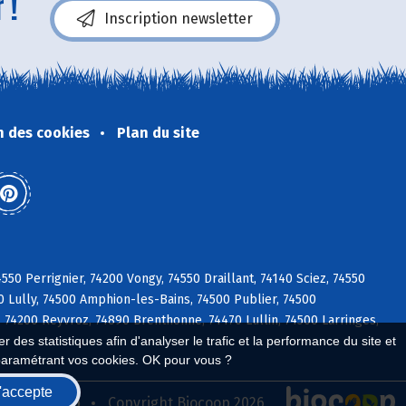
 !
Inscription newsletter
n des cookies
Plan du site
0 Perrignier, 74200 Vongy, 74550 Draillant, 74140 Sciez, 74550
0 Lully, 74500 Amphion-les-Bains, 74500 Publier, 74500
, 74200 Reyvroz, 74890 Brenthonne, 74470 Lullin, 74500 Larringes,
 des statistiques afin d'analyser le trafic et la performance du site et
paramétrant vos cookies. OK pour vous ?
'accepte
seau Biocoop
Copyright Biocoop 2026