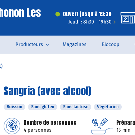
honon Les
Ouvert jusqu'à 19:30
Jeudi : 8h30 - 19h30
s
Producteurs
Magazines
Biocoop
l)
Sangria (avec alcool)
Boisson
Sans gluten
Sans lactose
Végétarien
Nombre de personnes
Prépara
4 personnes
15 min