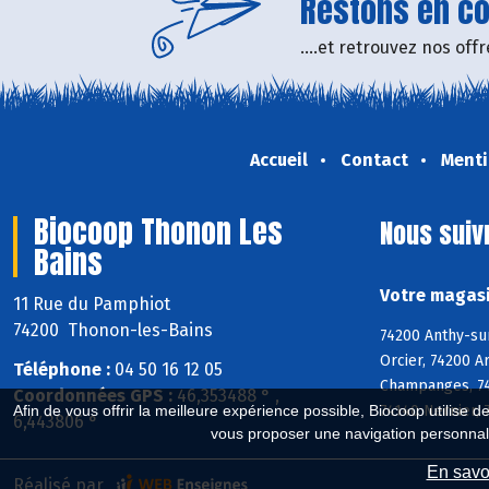
Restons en con
....et retrouvez nos of
Accueil
Contact
Menti
Biocoop Thonon Les
Nous suiv
Bains
Votre magasi
11 Rue du Pamphiot
74200 Thonon-les-Bains
74200 Anthy-sur
Orcier, 74200 A
Téléphone :
04 50 16 12 05
Champanges, 748
Coordonnées GPS :
46,353488 ° ,
74140 Nernier, 
Afin de vous offrir la meilleure expérience possible, Biocoop utilise d
6,443806 °
vous proposer une navigation personnal
En savoi
Réalisé par