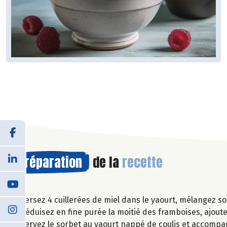
Préparation
de la
recette
Versez 4 cuillerées de miel dans le yaourt, mélangez s
Réduisez en fine purée la moitié des framboises, ajoutez
Servez le sorbet au yaourt nappé de coulis et accompag