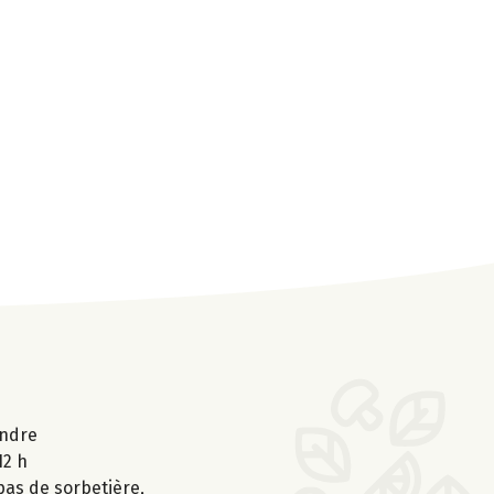
endre
12 h
pas de sorbetière,