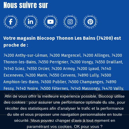
Nous suivre sur
Votre magasin Biocoop Thonon Les Bains (74200) est
proche de :
74200 Anthy-sur-Léman, 74200 Margencel, 74200 Allinges, 74200
Thonon-les-Bains, 74550 Perrignier, 74200 Vongy, 74550 Draillant,
74140 Sciez, 74550 Orcier, 74200 Armoy, 74200 Lyaud, 74140
Excenevex, 74200 Marin, 74550 Cervens, 74890 Lully, 74500
Amphion-les-Bains, 74500 Publier, 74500 Champanges, 74890
Fessy, 74140 Yvoire, 74500 Féternes, 74140 Massongy, 74470 Vailly,
74200 Reyvroz, 74890 Brenthonne, 74470 Lullin, 74500 Larringes,
Afin de vous offrir la meilleure expérience possible, Biocoop utilise
74140 Nernier, 74140 Ballaison, 74890 Bons-en-Chablais
des cookies : pour assurer une performance optimale du site, pour
récolter des statistiques afin d'analyser le trafic et la performance
du site et vous proposer une navigation personnalisée en toute
sécurité. Vous pouvez changer d'avis à tout moment en
Biocoop.fr
Le réseau Biocoop
paramétrant vos cookies. OK pour vous ?