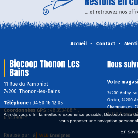
Restons en con
....et retrouvez nos of
Accueil
Contact
Menti
Biocoop Thonon Les
Nous suiv
Bains
Votre magasi
11 Rue du Pamphiot
74200 Thonon-les-Bains
74200 Anthy-sur
Orcier, 74200 A
Téléphone :
04 50 16 12 05
Champanges, 748
Coordonnées GPS :
46,353488 ° ,
74140 Nernier, 
Afin de vous offrir la meilleure expérience possible, Biocoop utilise d
6,443806 °
vous proposer une navigation personnal
En savoi
Réalisé par