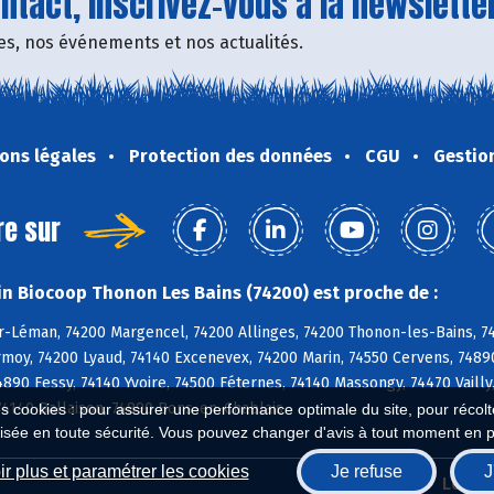
tact, inscrivez-vous à la newsletter
fres, nos événements et nos actualités.
ons légales
Protection des données
CGU
Gestio
re sur
n Biocoop Thonon Les Bains (74200) est proche de :
-Léman, 74200 Margencel, 74200 Allinges, 74200 Thonon-les-Bains, 7455
rmoy, 74200 Lyaud, 74140 Excenevex, 74200 Marin, 74550 Cervens, 7489
90 Fessy, 74140 Yvoire, 74500 Féternes, 74140 Massongy, 74470 Vailly
74140 Ballaison, 74890 Bons-en-Chablais
es cookies : pour assurer une performance optimale du site, pour récolter
isée en toute sécurité. Vous pouvez changer d'avis à tout moment en 
r plus et paramétrer les cookies
Je refuse
J
Biocoop.fr
Le ré