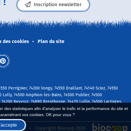
 !
Inscription newsletter
n des cookies
Plan du site
0 Perrignier, 74200 Vongy, 74550 Draillant, 74140 Sciez, 74550
0 Lully, 74500 Amphion-les-Bains, 74500 Publier, 74500
, 74200 Reyvroz, 74890 Brenthonne, 74470 Lullin, 74500 Larringes,
 des statistiques afin d'analyser le trafic et la performance du site et
paramétrant vos cookies. OK pour vous ?
'accepte
seau Biocoop
Copyright Biocoop 2026